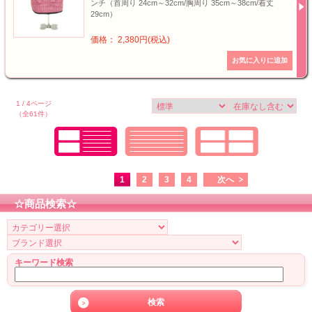
ンチ（首周り 24cm～32cm/胸周り 35cm～38cm/着丈
29cm）
価格： 2,380円(税込)
1 / 4ページ
（全61件）
1
2
3
4
次へ
☆商品検索☆
キーワード検索