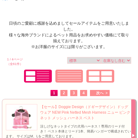
日頃のご愛顧に感謝を込めましてセールアイテムをご用意いたしま
した。
様々な海外ブランドによるペット用品をお求めやすい価格にて取り
揃えております。
※お洋服のサイズには限りがございます。
1 / 4ページ
（全61件）
1
2
3
4
次へ
【セール】Doggie Design（ドギーデザイン）ドッグ
ウェア NEW Pink Netted Mesh Harness ニュー ピンク
ネット メッシュ ハーネス ベスト
涼しげなネットタイプの犬用ハーネス！専用のリード付
き！ ベスト本体とリード1本、簡易ハンガーで構成されてい
ます。 サイズはM、Lをご用意しております。