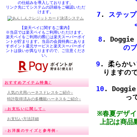
の仕組みを導入しております。
リンク先にてシステムの詳細をご確認いただ
けます。
7
.
ステップ
【楽天ペイに関するご案内】
※当店では楽天ペイもご利用いただけます。
楽天ペイをご利用の際には楽天スーパーポイ
8
. Doggi
ントが貯まります。当店の会員特典にありま
すポイント還元サービスと楽天スーパーポイ
の
ントは扱いが異なりますので、ご注意くださ
い。
9
. 柔らかい
りますの
おすすめアイテム特集♪
10
. Dog
人気の犬用ハーネスドレスをご紹介☆
っ
特許取得済みの多機能ハーネスをご紹介☆
☆お支払いに関して☆
※春夏デザ
お支払い方法詳細
上記は商品
☆お洋服のサイズと参考例☆