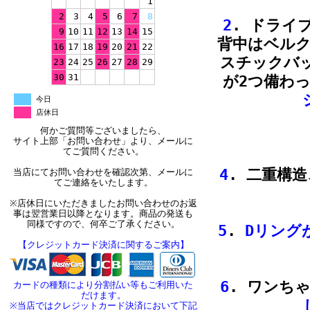
1
2
3
4
5
6
7
8
2
. ドライ
9
10
11
12
13
14
15
背中はベル
16
17
18
19
20
21
22
スチックバ
23
24
25
26
27
28
29
30
31
が2つ備わ
今日
店休日
何かご質問等ございましたら、
サイト上部「お問い合わせ」より、メールに
てご質問ください。
4
. 二重構造
当店にてお問い合わせを確認次第、メールに
てご連絡をいたします。
※店休日にいただきましたお問い合わせのお返
事は翌営業日以降となります。商品の発送も
同様ですので、何卒ご了承ください。
5
.
Dリング
【クレジットカード決済に関するご案内】
6
. ワンち
カードの種類により分割払い等もご利用いた
だけます。
※当店ではクレジットカード決済において下記