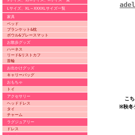
ade
Lサイズ、XL～XXXXLサイズ一覧
家具
ベッド
ブランケット&枕
ボウル&プレースマット
お散歩グッズ
ハーネス
リード&リストカフ
首輪
お出かけグッズ
キャリーバッグ
おもちゃ
トイ
アクセサリー
こち
ヘッドドレス
※秋冬
タイ
チャーム
ラグジュアリー
ドレス