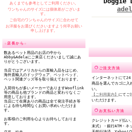
Doggie
あくまでも参考としてご利用ください。
ade
ワンちゃんのサイズには個体差がございま
す。
ご自宅のワンちゃんのサイズに合わせて
お洋服をお選びくださいますよう何卒お願い
申し上げます。
☆店長から☆
数あるペット用品のお店の中から
Abby&Adelaにご来店くださいまして誠にあ
りがとうございます。
ご注文方法
当店ではアメリカからの直輸入品をはじめ、
海外直輸入のドッグウェア、ペットベッド、
インターネットにて24
ペット関連グッズ等を取り揃えております。
商品を選んでカゴに入
入荷待ちが多いメーカーでありますWooflink
い。
等の商品も他ブランドの商品と変わりなくご
【ご利用案内】
にてご
用意しております。
いただけます。
当店にて在庫ありの商品は全て発注手続き等
による待ち時間なくお買い求めいただけま
す。
お支払い方法
お客様のご利用を心よりお待ちしておりま
クレジットカード払い
す。
末式）・銀行ATM・ネ
天銀行決済、Yahoo