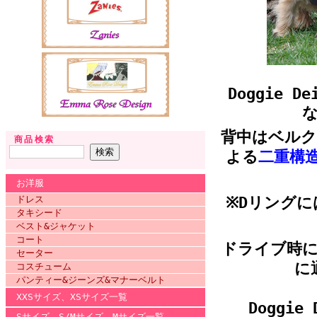
Doggie 
背中はベル
商品検索
よる
二重構
お洋服
ドレス
※Dリング
タキシード
ベスト&ジャケット
コート
ドライブ時
セーター
に
コスチューム
パンティー&ジーンズ&マナーベルト
XXSサイズ、XSサイズ一覧
Doggi
Sサイズ、S/Mサイズ、Mサイズ一覧