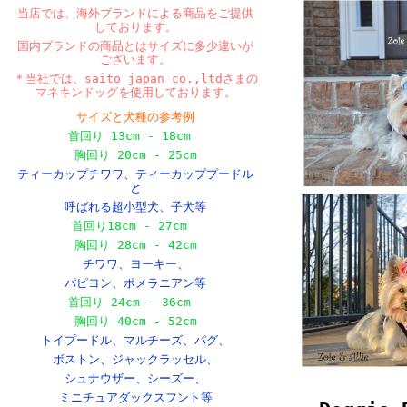
当店では、海外ブランドによる商品をご提供
しております。
国内ブランドの商品とはサイズに多少違いが
ございます。
＊当社では、saito japan co.,ltdさまの
マネキンドッグを使用しております。
サイズと犬種の参考例
首回り 13cm - 18cm
胸回り 20cm - 25cm
ティーカップチワワ、ティーカッププードル
と
呼ばれる超小型犬、
子犬等
首回り18cm - 27cm
胸回り 28cm - 42cm
チワワ、ヨーキー、
パピヨン、ポメラニアン等
首回り 24cm - 36cm
胸回り 40cm - 52cm
トイプードル、マルチーズ、パグ、
ボストン、
ジャックラッセル、
シュナウザー、シーズー、
ミニチュアダックスフント等