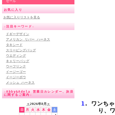
セール
お気に入り
お気に入りリストを見る
☆注目キーワード☆
ドギーデザイン
アメリカン リバー ハーネス
タキシード
スリーピングバッグ
ウエディング
キャリーバッグ
ウーフリンク
イージーゴー
イージーボウ
メッシュ ハーネス
☆Abby&Adela 営業日カレンダー、決済
に関するご案内☆
1
. ワンち
＜
2026年8月
＞
り、
日
月
火
水
木
金
土