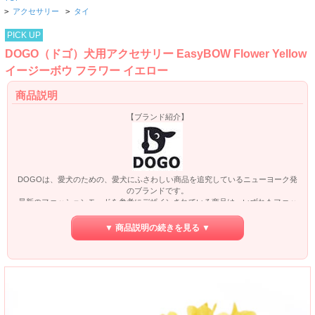
>
アクセサリー
>
タイ
PICK UP
DOGO（ドゴ）犬用アクセサリー EasyBOW Flower Yellow
イージーボウ フラワー イエロー
商品説明
【ブランド紹介】
DOGOは、愛犬のための、愛犬にふさわしい商品を追究しているニューヨーク発
のブランドです。
最新のファッションモードを参考にデザインされている商品は、いずれもファッ
ショナブルかつ丈夫な仕上がりとなっております。
加えて、高品質の素材を用いた商品をリーズナブルな価格でご提供しております
▼ 商品説明の続きを見る ▼
ので、幅広く人気を集めております。
DOGO（ドゴ）による犬用アクセサリー、EasyBOW Flower Yellow イージーボウ
フラワー イエロー。
首輪に装着してご利用いただける犬用アクセサリーです。