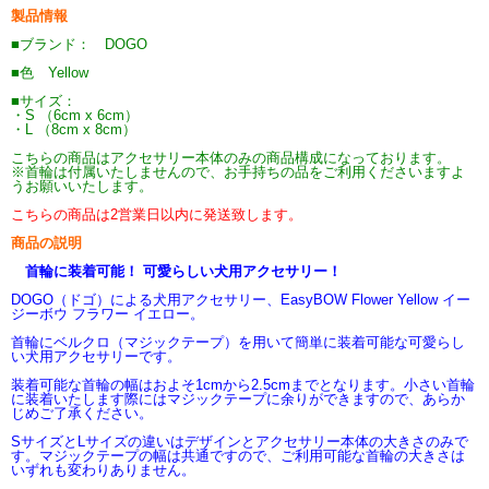
製品情報
■ブランド： DOGO
■色 Yellow
■サイズ：
・S （6cm x 6cm）
・L （8cm x 8cm）
こちらの商品はアクセサリー本体のみの商品構成になっております。
※首輪は付属いたしませんので、お手持ちの品をご利用くださいますよ
うお願いいたします。
こちらの商品は2営業日以内に発送致します。
商品の説明
首輪に装着可能！ 可愛らしい犬用アクセサリー！
DOGO（ドゴ）による犬用アクセサリー、EasyBOW Flower Yellow イー
ジーボウ フラワー イエロー。
首輪にベルクロ（マジックテープ）を用いて簡単に装着可能な可愛らし
い犬用アクセサリーです。
装着可能な首輪の幅はおよそ1cmから2.5cmまでとなります。小さい首輪
に装着いたします際にはマジックテープに余りができますので、あらか
じめご了承ください。
SサイズとLサイズの違いはデザインとアクセサリー本体の大きさのみで
す。マジックテープの幅は共通ですので、ご利用可能な首輪の大きさは
いずれも変わりありません。