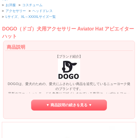
>
お洋服
>
コスチューム
>
アクセサリー
>
ヘッドドレス
>
Lサイズ、XL～XXXXLサイズ一覧
DOGO（ドゴ）犬用アクセサリー Aviator Hat アビエイター
ハット
商品説明
【ブランド紹介】
DOGOは、愛犬のための、愛犬にふさわしい商品を追究しているニューヨーク発
のブランドです。
最新のファッションモードを参考にデザインされている商品は、いずれもファッ
ショナブルかつ丈夫な仕上がりとなっております。
加えて、高品質の素材を用いた商品をリーズナブルな価格でご提供しております
▼ 商品説明の続きを見る ▼
ので、幅広く人気を集めております。
DOGO（ドゴ）による犬用ハット、Aviator Hat アビエイター ハット。
サイズはXS、S、M、Lサイズをご用意いたしました。