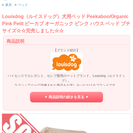
>
家具
>
ベッド
Louisdog（ルイスドッグ）犬用ベッド Peekaboo/Organic
Pink Petit ピーカブ オーガニック ピンク ハウス ベッド プチ
サイズ☆☆完売しました☆☆
商品説明
【ブランド紹介】
ハイセンスでエレガント、セレブ愛用のペットブランド、Louisdog（ルイスドッ
グ）。
ラグジュアリーで洗練された商品をお楽しみいただけるブランドです。
ニューヨーク、パリ、東京など世界規模でファンを獲得しており、ペットグッズ
ブランドの中でも高い支持を得ております。
▼ 商品説明の続きを見る ▼
※【Louisdog】の正式名はメーカー元によると英語読みのルイスドッグではなく
フランス語読みのルイドッグとのことです。
日本ではルイスドッグの名称で幅広く知られております。
当店はLouisdogの正規販売店です。商品は全てメーカー元より正規に直輸入して
おります。