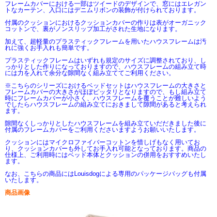
フレームカバーにおける一部はツイードのデザインで、窓にはエレガン
トなカーテン、入口にはデニムリボンの装飾が付けられております。
付属のクッションにおけるクッションカバーの作りは表がオーガニック
コットンで、裏がノンスリップ加工がされた生地になります。
加えて、超軽量のプラスティックフレームを用いたハウスフレームは汚
れに強くお手入れも簡単です。
プラスティックフレームはいずれも規定のサイズに調整されており、し
っかりとした作りになっておりますので、ハウスフレームの組み立て時
には力を入れて余分な隙間なく組み立ててご利用ください。
※こちらのシリーズにおけるベッドセットはハウスフレームの大きさと
フレームカバーの大きさがほぼピッタリとなりますので、もし組み立て
時にフレームカバーが小さく、ハウスフレームを覆うことが難しいよう
でしたらハウスフレームの組み立てにおきまして隙間があると考えられ
ます。
隙間なくしっかりとしたハウスフレームを組み立ていだだきました後に
付属のフレームカバーをご利用くださいますようお願いいたします。
クッションにはマイクロファイバーコットンを惜しげもなく用いてお
り、クッションカバーも外してお手入れ可能となっております。商品の
仕様上、ご利用時にはベッド本体とクッションの併用をおすすめいたし
ます。
なお、こちらの商品にはLouisdogによる専用のパッケージバッグも付属
いたします。
商品画像