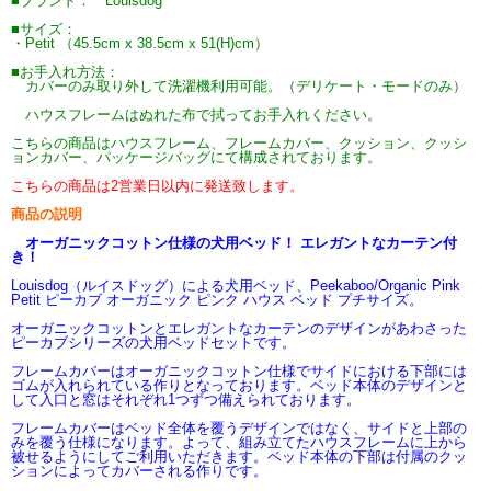
■ブランド： Louisdog
■サイズ：
・Petit （45.5cm x 38.5cm x 51(H)cm）
■お手入れ方法：
カバーのみ取り外して洗濯機利用可能。（デリケート・モードのみ）
ハウスフレームはぬれた布で拭ってお手入れください。
こちらの商品はハウスフレーム、フレームカバー、クッション、クッシ
ョンカバー、パッケージバッグにて構成されております。
こちらの商品は2営業日以内に発送致します。
商品の説明
オーガニックコットン仕様の犬用ベッド！ エレガントなカーテン付
き！
Louisdog（ルイスドッグ）による犬用ベッド、Peekaboo/Organic Pink
Petit ピーカブ オーガニック ピンク ハウス ベッド プチサイズ。
オーガニックコットンとエレガントなカーテンのデザインがあわさった
ピーカブシリーズの犬用ベッドセットです。
フレームカバーはオーガニックコットン仕様でサイドにおける下部には
ゴムが入れられている作りとなっております。ベッド本体のデザインと
して入口と窓はそれぞれ1つずつ備えられております。
フレームカバーはベッド全体を覆うデザインではなく、サイドと上部の
みを覆う仕様になります。よって、組み立てたハウスフレームに上から
被せるようにしてご利用いただきます。ベッド本体の下部は付属のクッ
ションによってカバーされる作りです。