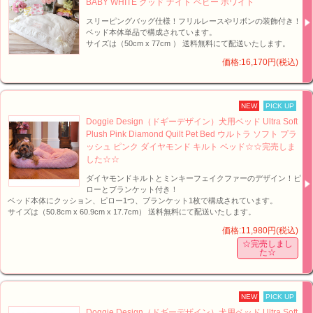
BABY WHITE グッド ナイト ベビー ホワイト
スリーピングバッグ仕様！フリルレースやリボンの装飾付き！
ベッド本体単品で構成されています。
サイズは（50cm x 77cm ） 送料無料にて配送いたします。
価格:16,170円(税込)
NEW
PICK UP
Doggie Design（ドギーデザイン）犬用ベッド Ultra Soft
Plush Pink Diamond Quilt Pet Bed ウルトラ ソフト プラ
ッシュ ピンク ダイヤモンド キルト ベッド☆☆完売しま
した☆☆
ダイヤモンドキルトとミンキーフェイクファーのデザイン！ピ
ローとブランケット付き！
ベッド本体にクッション、ピロー1つ、ブランケット1枚で構成されています。
サイズは（50.8cm x 60.9cm x 17.7cm） 送料無料にて配送いたします。
価格:11,980円(税込)
☆完売しまし
た☆
NEW
PICK UP
Doggie Design（ドギーデザイン）犬用ベッド Ultra Soft