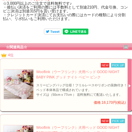
☆3,000円以上のご注文で送料無料です♪
・後払い決済をご利用の際には手数料として別途210円、代金引換、コン
ビニ決済は別途315円を貰い受けます。
・クレジットカード決済にてお支払いの際にはカードの種類により分割
払い、リボ払いもご利用いただけます。
☆関連商品☆
4位
NEW
PICK UP
Wooflink（ウーフリンク）犬用ベッド GOOD NIGHT
BABY PINK グッド ナイト ベビー ピンク
スリーピングバッグ仕様！フリルレースやリボンの装飾付き！
ベッド本体単品で構成されています。
サイズは（50cm x 77cm ） 送料無料にて配送いたします。
価格:16,170円(税込)
NEW
PICK UP
Wooflink（ウーフリンク）犬用ベッド GOOD NIGHT