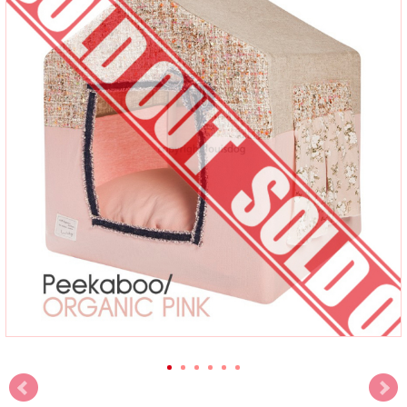
Louisdog（ルイスドッグ）による犬用ベッド、Peekaboo/Organic Pink Petit ピー
カブ オーガニック ピンク ハウス ベッド プチサイズ。
サイズはPetitサイズをご用意いたしました。
こちらの商品はハウスフレーム、フレームカバー、クッション、クッションカバ
ー、パッケージバッグにて構成されております。
Abby&AdelaにおけるLouisdogの商品は全てLouisdogより正規に直輸入してご提供
しておりますので、ご安心ください。