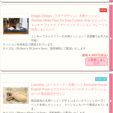
NEW
Doggie Design（ドギーデザイン）犬用クッション
Slumber Minky Faux Fur Dog Cushion Gray スランバー
ミンキー フェイク ファー ドッグ クッション グレー☆☆
完売しました☆☆
ミンキーフェイクファーの犬用クッション！洗濯機でお手入れ
可能！
クッション本体単品で構成されています。
サイズは（50.8cm x 76.2cm x 5cm） 送料無料にて配送いたします。
価格:4,480円(税込)
☆完売しまし
た☆
PICK UP
Louisdog（ルイスドッグ）犬用ベッド Exclusive House
English Rose エクスクルーシブ ハウス イングリッシュ
ローズ 限定販売デザイン
限定販売の犬用ベッド！デザインはイングリッシュローズ！
ベッド本体とクッション、クッションカバーで構成されていま
す。
サイズは（48cm x 40cm x 14.5cm） 送料無料にて配送いたします。