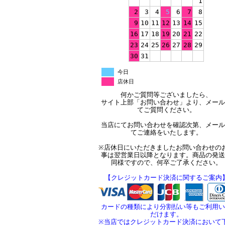
1
2
3
4
5
6
7
8
9
10
11
12
13
14
15
16
17
18
19
20
21
22
23
24
25
26
27
28
29
30
31
今日
店休日
何かご質問等ございましたら、
サイト上部「お問い合わせ」より、メール
てご質問ください。
当店にてお問い合わせを確認次第、メール
てご連絡をいたします。
※店休日にいただきましたお問い合わせの
事は翌営業日以降となります。商品の発送
同様ですので、何卒ご了承ください。
【クレジットカード決済に関するご案内
カードの種類により分割払い等もご利用い
だけます。
※当店ではクレジットカード決済において