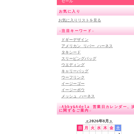
セール
お気に入り
お気に入りリストを見る
☆注目キーワード☆
ドギーデザイン
アメリカン リバー ハーネス
タキシード
スリーピングバッグ
ウエディング
キャリーバッグ
ウーフリンク
イージーゴー
イージーボウ
メッシュ ハーネス
☆Abby&Adela 営業日カレンダー、
に関するご案内☆
＜
2026年8月
＞
日
月
火
水
木
金
土