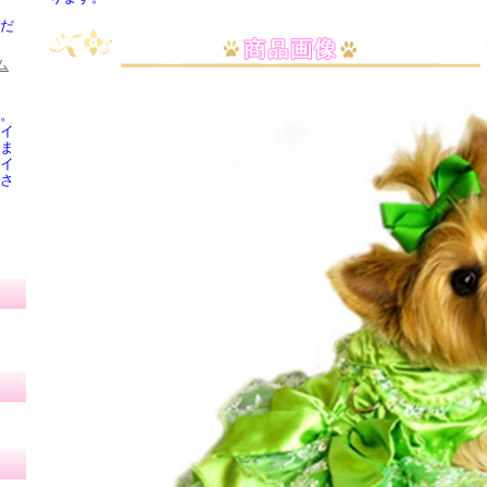
だ
。
イ
ま
イ
さ