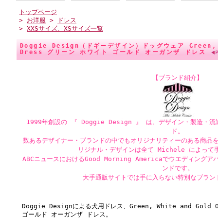
トップページ
>
お洋服
>
ドレス
>
XXSサイズ、XSサイズ一覧
Doggie Design（ドギーデザイン）ドッグウェア Green, Wh
Dress グリーン ホワイト ゴールド オーガンザ ドレス
【ブランド紹介】
1999年創設の 『 Doggie Design 』 は、デザイン・製
ド。
数あるデザイナー・ブランドの中でもオリジナリティーのある商品
リジナル・デザインは全て Michele によっ
ABCニュースにおけるGood Morning Americaでウエディ
ンドです。
大手通販サイトでは手に入らない特別なブラン
Doggie Designによる犬用ドレス、Green, White and Gold
ゴールド オーガンザ ドレス。