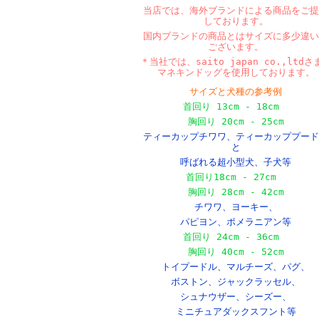
当店では、海外ブランドによる商品をご提
しております。
国内ブランドの商品とはサイズに多少違い
ございます。
＊当社では、saito japan co.,ltdさ
マネキンドッグを使用しております。
サイズと犬種の参考例
首回り 13cm - 18cm
胸回り 20cm - 25cm
ティーカップチワワ、ティーカッププード
と
呼ばれる超小型犬、
子犬等
首回り18cm - 27cm
胸回り 28cm - 42cm
チワワ、ヨーキー、
パピヨン、ポメラニアン等
首回り 24cm - 36cm
胸回り 40cm - 52cm
トイプードル、マルチーズ、パグ、
ボストン、
ジャックラッセル、
シュナウザー、シーズー、
ミニチュアダックスフント等