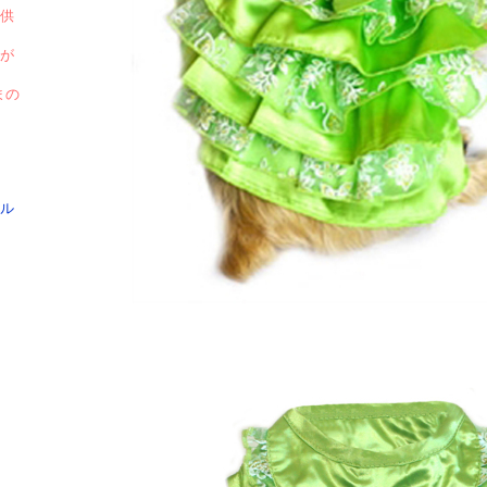
供
が
まの
ル