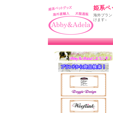
姫系ペッ
海外ブラン
けます☆