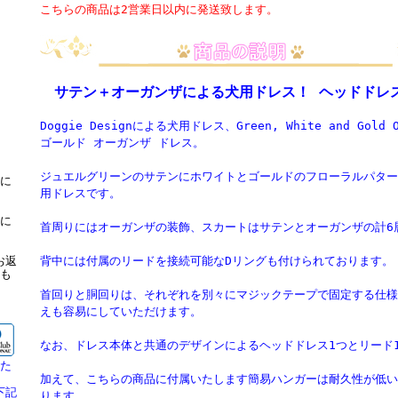
こちらの商品は2営業日以内に発送致します。
サテン＋オーガンザによる犬用ドレス！ ヘッドドレ
Doggie Designによる犬用ドレス、Green, White and Gold
ゴールド オーガンザ ドレス。
ジュエルグリーンのサテンにホワイトとゴールドのフローラルパター
に
用ドレスです。
に
首周りにはオーガンザの装飾、スカートはサテンとオーガンザの計6
お返
背中には付属のリードを接続可能なDリングも付けられております。
も
首回りと胴回りは、それぞれを別々にマジックテープで固定する仕様
えも容易にしていただけます。
】
なお、ドレス本体と共通のデザインによるヘッドドレス1つとリード
た
加えて、こちらの商品に付属いたします簡易ハンガーは耐久性が低い
下記
ります。