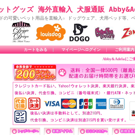
トグッズ 海外直輸入 犬服通販 Abby&Ad
ドの可愛いペット用品を直輸入☆ ドッグウェア、犬用ベッド等、
カートをみる
｜
マイページへログイン
｜
ご利用案内
Abby&Adelaにご