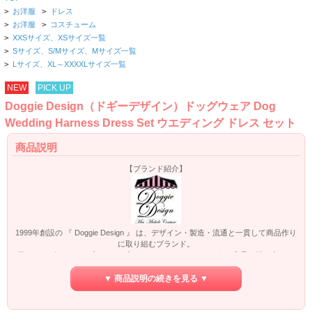
>
お洋服
>
ドレス
>
お洋服
>
コスチューム
>
XXSサイズ、XSサイズ一覧
>
Sサイズ、S/Mサイズ、Mサイズ一覧
>
Lサイズ、XL～XXXXLサイズ一覧
NEW
PICK UP
Doggie Design（ドギーデザイン）ドッグウェア Dog
Wedding Harness Dress Set ウエディング ドレス セット
商品説明
【ブランド紹介】
1999年創設の 『 Doggie Design 』 は、デザイン・製造・流通と一貫して商品作り
に取り組むブランド。
数あるデザイナー・ブランドの中でもオリジナリティーのある商品を送り出すた
め、高品質の素材を使い、オリジナル・デザインは全て Michele によって手がけ
られています。
▼ 商品説明の続きを見る ▼
ABCニュースにおけるGood Morning Americaでウエディングアパレルが紹介さ
れ、一躍注目を浴びたブランドです。
大手通販サイトでは手に入らない特別なブランドになっています。