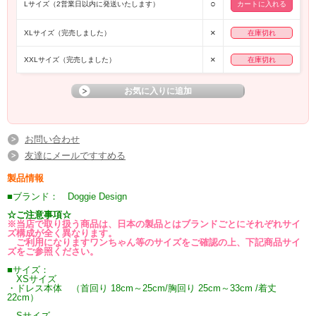
○
Lサイズ（2営業日以内に発送いたします）
×
XLサイズ（完売しました）
在庫切れ
×
XXLサイズ（完売しました）
在庫切れ
お問い合わせ
友達にメールですすめる
製品情報
■ブランド： Doggie Design
☆ご注意事項☆
※当店で取り扱う商品は、日本の製品とはブランドごとにそれぞれサイ
ズ構成が全く異なります。
ご利用になりますワンちゃん等のサイズをご確認の上、下記商品サイ
ズをご参照ください。
■サイズ：
XSサイズ
・ドレス本体 （首回り 18cm～25cm/胸回り 25cm～33cm /着丈
22cm）
Sサイズ