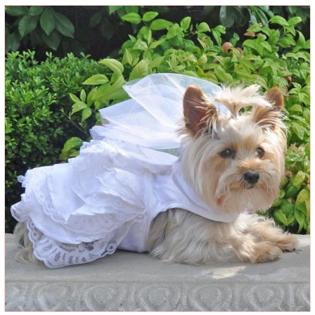
Doggie Designによる犬用ウエディングドレス、Dog Wedding Harness Dress Set
ウエディング ドレス セット。
ホワイトサテンとレースでデザインされたエレガントなハーネス仕様の犬用ウエ
ディングドレスセットです。
サイズはXS、S、M、L、XL、XXLサイズをご用意いたしました。
こちらの商品はドレス本体、ウエディングベール、リード、簡易ハンガーの4点セ
ットになっております。
Abby&AdelaにおけるDoggie Designの商品は全てDoggie Designより正規に直輸入
してご提供しておりますので、ご安心ください。