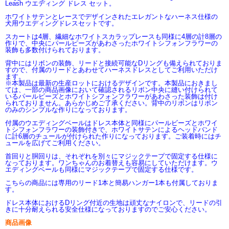
Leash ウエディング ドレス セット。
ホワイトサテンとレースでデザインされたエレガントなハーネス仕様の
犬用ウエディングドレスセットです。
スカートは4層、繊細なホワイトスカラップレースも同様に4層の計8層の
作りで、中央にパールピーズがあわさったホワイトシフォンフラワーの
装飾も多数付けられております。
背中にはリボンの装飾、リードと接続可能なDリングも備えられておりま
すので、付属のリードとあわせてハーネスドレスとしてご利用いただけ
ます。
※本製品は最新の生産ロットにおけるデザインです。本製品におきまし
ては、一部の商品画像において確認されるリボン中央に縫い付けられて
いるパールビーズとホワイトシフォンフラワーがあわさった装飾は付け
られておりません。あらかじめご了承ください。背中のリボンはリボン
のみのシンプルな作りになっております。
付属のウエディングベールはドレス本体と同様にパールビーズとホワイ
トシフォンフラワーの装飾付きで、ホワイトサテンによるヘッドバンド
に計6層のチュールが付けられた作りになっております。ご装着時にはチ
ュールを広げてご利用ください。
首回りと胴回りは、それぞれを別々にマジックテープで固定する仕様に
なっております。ワンちゃんのお着替えも容易にしていただけます。ウ
エディングベールも同様にマジックテープで固定する仕様です。
こちらの商品には専用のリード1本と簡易ハンガー1本も付属しておりま
す。
ドレス本体におけるDリング付近の生地は頑丈なナイロンで、リードの引
きに十分耐えられる安全仕様になっておりますのでご安心ください。
商品画像