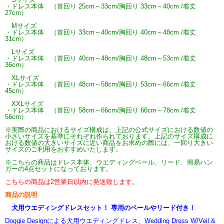
・ドレス本体 （首回り 25cm～33cm/胸回り 33cm～40cm /着丈
27cm）
Mサイズ
・ドレス本体 （首回り 33cm～40cm/胸回り 40cm～48cm /着丈
31cm）
Lサイズ
・ドレス本体 （首回り 40cm～48cm/胸回り 48cm～53cm /着丈
36cm）
XLサイズ
・ドレス本体 （首回り 48cm～58cm/胸回り 53cm～66cm /着丈
45cm）
XXLサイズ
・ドレス本体 （首回り 58cm～66cm/胸回り 66cm～78cm /着丈
56cm）
※実際の商品におけるサイズ構成は、上記の公式サイズにおける数値の
小さいサイズを基準にそれぞれ作られております。上記のサイズ構成に
おける数値の大きいサイズに近い商品をお求めの際には、一回り大きい
サイズのご利用をおすすめいたします。
※こちらの商品はドレス本体、ウエディングベール、リード、簡易ハン
ガーの4点セットになっております。
こちらの商品は2営業日以内に発送致します。
商品の説明
犬用ウエディングドレスセット！ 専用のベールやリード付き！
Doggie Designによる犬用ウエディングドレス、Wedding Dress W/Veil &