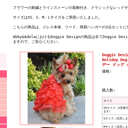
フラワーの刺繍とラインストーンの装飾付き、クラシックなレッドサ
サイズはXS、S、M、Lサイズをご用意いたしました。
こちらの商品は、ドレス本体、リード、簡易ハンガーの3点セットに
Abby&AdelaにおけるDoggie Designの商品は全てDoggie
ますので、ご安心ください。
Doggie D
Holiday Do
デー ドッグ 
価格:
購入数:
サイズ
XSサイズ（2営業
ます）
Sサイズ（完売し
Mサイズ（完売し