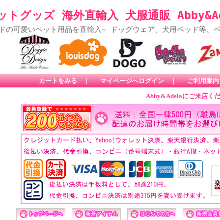
トグッズ 海外直輸入 犬服通販 Abby&Ad
ドの可愛いペット用品を直輸入☆ ドッグウェア、犬用ベッド等、
カートをみる
｜
マイページへログイン
｜
ご利用案内
Abby&Adelaにご来店くだ