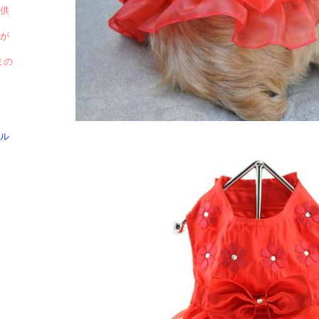
供
が
まの
ル