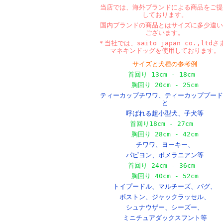
当店では、海外ブランドによる商品をご提
しております。
国内ブランドの商品とはサイズに多少違い
ございます。
＊当社では、saito japan co.,ltdさ
マネキンドッグを使用しております。
サイズと犬種の参考例
首回り 13cm - 18cm
胸回り 20cm - 25cm
ティーカップチワワ、ティーカッププード
と
呼ばれる超小型犬、
子犬等
首回り18cm - 27cm
胸回り 28cm - 42cm
チワワ、ヨーキー、
パピヨン、ポメラニアン等
首回り 24cm - 36cm
胸回り 40cm - 52cm
トイプードル、マルチーズ、パグ、
ボストン、
ジャックラッセル、
シュナウザー、シーズー、
ミニチュアダックスフント等