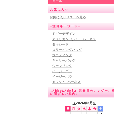
セール
お気に入り
お気に入りリストを見る
☆注目キーワード☆
ドギーデザイン
アメリカン リバー ハーネス
タキシード
スリーピングバッグ
ウエディング
キャリーバッグ
ウーフリンク
イージーゴー
イージーボウ
メッシュ ハーネス
☆Abby&Adela 営業日カレンダー、
に関するご案内☆
＜
2026年8月
＞
日
月
火
水
木
金
土