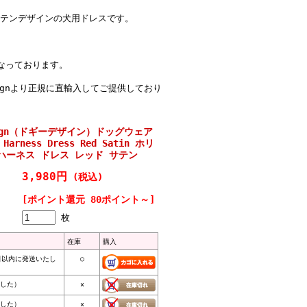
テンデザインの犬用ドレスです。
なっております。
 Designより正規に直輸入してご提供しており
esign（ドギーデザイン）ドッグウェア
g Harness Dress Red Satin ホリ
ハーネス ドレス レッド サテン
3,980円
(税込)
[ポイント還元 80ポイント～]
枚
在庫
購入
日以内に発送いたし
○
ました）
×
ました）
×