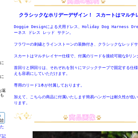
クラシックなホリデーデザイン！ スカートはマルチ
Doggie Designによる犬用ドレス、Holiday Dog Harness D
ーネス ドレス レッド サテン。
フラワーの刺繍とラインストーンの装飾付き、クラシックなレッドサ
スカートはマルチレイヤー仕様で、付属のリードを接続可能なDリン
に
首回りと胴回りは、それぞれを別々にマジックテープで固定する仕様
えも容易にしていただけます。
に
専用のリード1本が付属しております。
お返
も
加えて、こちらの商品に付属いたします簡易ハンガーは耐久性が低い
ります。
】
た
下記