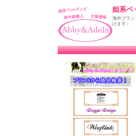
姫系ペッ
海外ブラン
けます☆