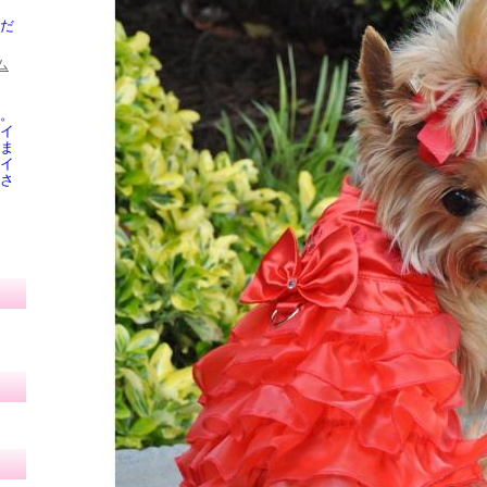
だ
。
イ
ま
イ
さ