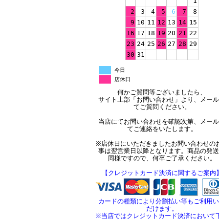
1
2
3
4
5
6
7
8
9
10
11
12
13
14
15
16
17
18
19
20
21
22
23
24
25
26
27
28
29
30
31
今日
店休日
何かご質問等ございましたら、
サイト上部「お問い合わせ」より、メール
てご質問ください。
当店にてお問い合わせを確認次第、メール
てご連絡をいたします。
※店休日にいただきましたお問い合わせの
事は翌営業日以降となります。商品の発送
同様ですので、何卒ご了承ください。
【クレジットカード決済に関するご案内
カードの種類により分割払い等もご利用い
だけます。
※当店ではクレジットカード決済において