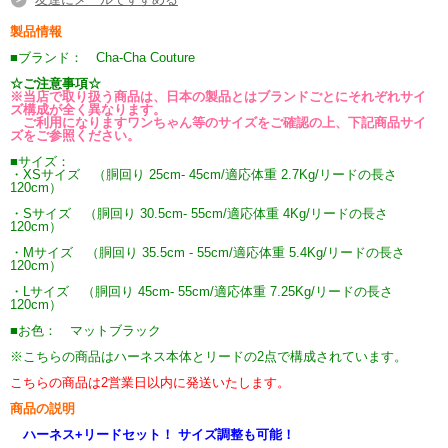
製品情報
■ブランド： Cha-Cha Couture
☆ご注意事項☆
※当店で取り扱う商品は、日本の製品とはブランドごとにそれぞれサイ
ズ構成が全く異なります。
ご利用になりますワンちゃん等のサイズをご確認の上、下記商品サイ
ズをご参照ください。
■サイズ：
・XSサイズ （胴回り 25cm- 45cm/適応体重 2.7Kg/リードの長さ
120cm）
・Sサイズ （胴回り 30.5cm- 55cm/適応体重 4Kg/リードの長さ
120cm）
・Mサイズ （胴回り 35.5cm - 55cm/適応体重 5.4Kg/リードの長さ
120cm）
・Lサイズ （胴回り 45cm- 55cm/適応体重 7.25Kg/リードの長さ
120cm）
■お色： マットブラック
※こちらの商品はハーネス本体とリードの2点で構成されています。
こちらの商品は2営業日以内に発送いたします。
商品の説明
ハーネス+リードセット！ サイズ調整も可能！