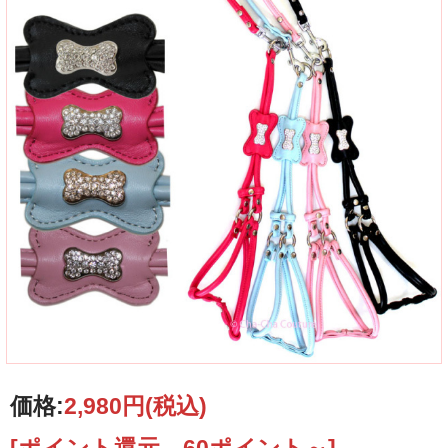
フェイクレザーによるハーネスと取り外し可能なリードがセットになった犬用ハ
ーネスセットです。
お色はマットブラック、サイズはXS、S、M、Lサイズをご用意いたしました。
Abby&AdelaにおけるCha-Cha Coutureの商品は全てCha-Cha Coutureより正規に
直輸入してご提供しておりますので、ご安心ください。
価格:
2,980円
(税込)
[ポイント還元 60ポイント～]