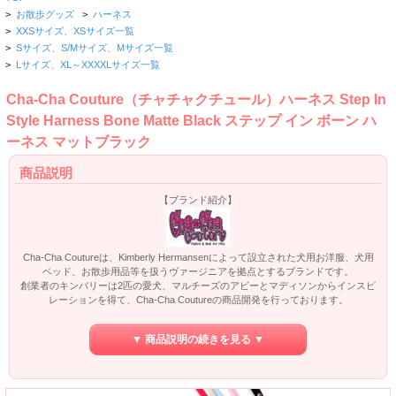
>
お散歩グッズ
>
ハーネス
>
XXSサイズ、XSサイズ一覧
>
Sサイズ、S/Mサイズ、Mサイズ一覧
>
Lサイズ、XL～XXXXLサイズ一覧
Cha-Cha Couture（チャチャクチュール）ハーネス Step In
Style Harness Bone Matte Black ステップ イン ボーン ハ
ーネス マットブラック
商品説明
【ブランド紹介】
Cha-Cha Coutureは、Kimberly Hermansenによって設立された犬用お洋服、犬用
ベッド、お散歩用品等を扱うヴァージニアを拠点とするブランドです。
創業者のキンバリーは2匹の愛犬、マルチーズのアビーとマディソンからインスピ
レーションを得て、Cha-Cha Coutureの商品開発を行っております。
刺繍、アップリケがふんだんに用いられたお洋服のデザインはオリジナリティー
あふれる鮮やかな仕上がりで、独自の魅力を持っております。
▼ 商品説明の続きを見る ▼
Cha-Cha Coutureによる犬用ハーネス、Step In Style Harness Bone Matte Black ス
テップ イン ボーン ハーネス マットブラック。