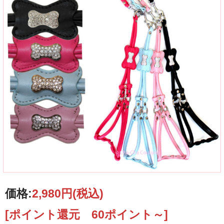
フェイクレザーによるハーネスと取り外し可能なリードがセットになった犬用ハ
ーネスセットです。
お色はマットライトブルー、サイズはXS、S、M、Lサイズをご用意いたしまし
た。
Abby&AdelaにおけるCha-Cha Coutureの商品は全てCha-Cha Coutureより正規に
直輸入してご提供しておりますので、ご安心ください。
価格:
2,980円
(税込)
[ポイント還元 60ポイント～]