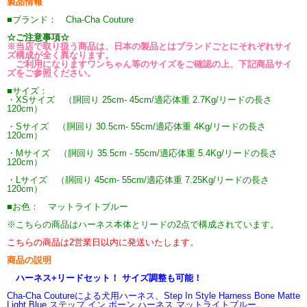
製品情報
■ブランド： Cha-Cha Couture
☆ご注意事項☆
※当店で取り扱う商品は、日本の製品とはブランドごとにそれぞれサイ
ズ構成が全く異なります。
ご利用になりますワンちゃん等のサイズをご確認の上、下記商品サイ
ズをご参照ください。
■サイズ：
・XSサイズ （胴回り 25cm- 45cm/適応体重 2.7Kg/リードの長さ
120cm）
・Sサイズ （胴回り 30.5cm- 55cm/適応体重 4Kg/リードの長さ
120cm）
・Mサイズ （胴回り 35.5cm - 55cm/適応体重 5.4Kg/リードの長さ
120cm）
・Lサイズ （胴回り 45cm- 55cm/適応体重 7.25Kg/リードの長さ
120cm）
■お色： マットライトブルー
※こちらの商品はハーネス本体とリードの2点で構成されています。
こちらの商品は2営業日以内に発送いたします。
商品の説明
ハーネス+リードセット！ サイズ調整も可能！
Cha-Cha Coutureによる犬用ハーネス、Step In Style Harness Bone Matte
Light Blue ステップ イン ボーン ハーネス マットライトブルー。