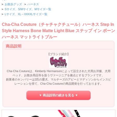
>
お散歩グッズ
>
ハーネス
>
Sサイズ、S/Mサイズ、Mサイズ一覧
>
Lサイズ、XL～XXXXLサイズ一覧
Cha-Cha Couture（チャチャクチュール）ハーネス Step In
Style Harness Bone Matte Light Blue ステップ イン ボーン
ハーネス マットライトブルー
商品説明
【ブランド紹介】
Cha-Cha Coutureは、Kimberly Hermansenによって設立された犬用お洋服、犬用
ベッド、お散歩用品等を扱うヴァージニアを拠点とするブランドです。
創業者のキンバリーは2匹の愛犬、マルチーズのアビーとマディソンからインスピ
レーションを得て、Cha-Cha Coutureの商品開発を行っております。
刺繍、アップリケがふんだんに用いられたお洋服のデザインはオリジナリティー
あふれる鮮やかな仕上がりで、独自の魅力を持っております。
▼ 商品説明の続きを見る ▼
Cha-Cha Coutureによる犬用ハーネス、Step In Style Harness Bone Matte Light
Blue ステップ イン ボーン ハーネス マットライトブルー。