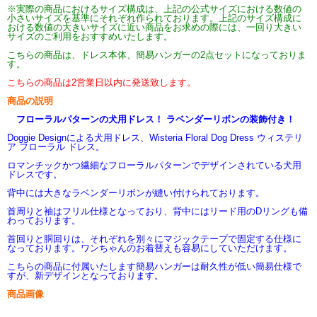
※実際の商品におけるサイズ構成は、上記の公式サイズにおける数値の
小さいサイズを基準にそれぞれ作られております。上記のサイズ構成に
おける数値の大きいサイズに近い商品をお求めの際には、一回り大きい
サイズのご利用をおすすめいたします。
こちらの商品は、ドレス本体、簡易ハンガーの2点セットになっておりま
す。
こちらの商品は2営業日以内に発送致します。
商品の説明
フローラルパターンの犬用ドレス！ ラベンダーリボンの装飾付き！
Doggie Designによる犬用ドレス、Wisteria Floral Dog Dress ウィステリ
ア フローラル ドレス。
ロマンチックかつ繊細なフローラルパターンでデザインされている犬用
ドレスです。
背中には大きなラベンダーリボンが縫い付けられております。
首周りと袖はフリル仕様となっており、背中にはリード用のDリングも備
わっております。
首回りと胴回りは、それぞれを別々にマジックテープで固定する仕様に
なっております。ワンちゃんのお着替えも容易にしていただけます。
こちらの商品に付属いたします簡易ハンガーは耐久性が低い簡易仕様で
すが、新デザインとなっております。
商品画像