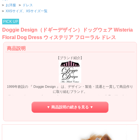
>
お洋服
>
ドレス
>
XXSサイズ、XSサイズ一覧
PICK UP
Doggie Design（ドギーデザイン）ドッグウェア Wisteria
Floral Dog Dress ウィステリア フローラル ドレス
商品説明
【ブランド紹介】
1999年創設の 『 Doggie Design 』 は、デザイン・製造・流通と一貫して商品作り
に取り組むブランド。
数あるデザイナー・ブランドの中でもオリジナリティーのある商品を送り出すた
め、高品質の素材を使い、オリジナル・デザインは全て Michele によって手がけ
られています。
▼ 商品説明の続きを見る ▼
ABCニュースにおけるGood Morning Americaでウエディングアパレルが紹介さ
れ、一躍注目を浴びたブランドです。
大手通販サイトでは手に入らない特別なブランドになっています。