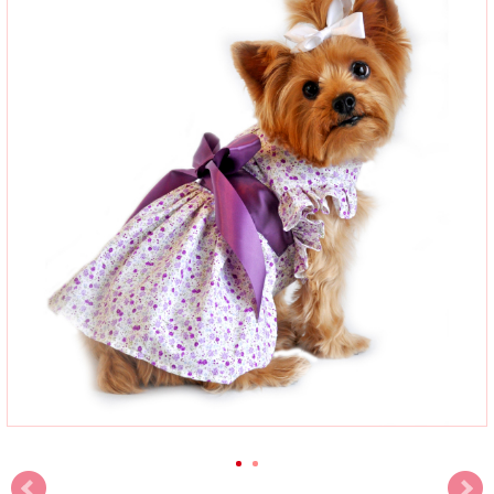
Doggie Designによる犬用ドレス、Wisteria Floral Dog Dress ウィステリア フロー
ラル ドレス。
サイズはXS、S、M、Lサイズをご用意いたしました。
こちらの商品は、ドレス本体、簡易ハンガーの2点セットになっております。
Abby&AdelaにおけるDoggie Designの商品は全てDoggie Designより正規に直輸入
してご提供しておりますので、ご安心ください。