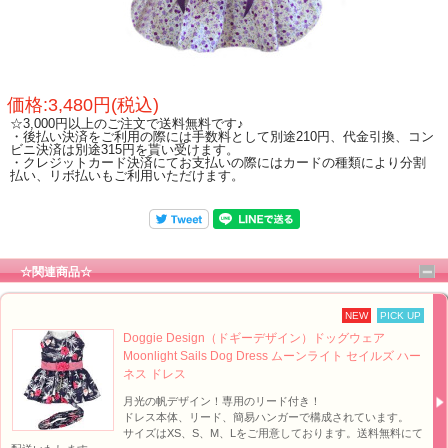
価格:3,480円(税込)
☆3,000円以上のご注文で送料無料です♪
・後払い決済をご利用の際には手数料として別途210円、代金引換、コン
ビニ決済は別途315円を貰い受けます。
・クレジットカード決済にてお支払いの際にはカードの種類により分割
払い、リボ払いもご利用いただけます。
☆関連商品☆
NEW
PICK UP
Doggie Design（ドギーデザイン）ドッグウェア
Moonlight Sails Dog Dress ムーンライト セイルズ ハー
ネス ドレス
月光の帆デザイン！専用のリード付き！
ドレス本体、リード、簡易ハンガーで構成されています。
サイズはXS、S、M、Lをご用意しております。送料無料にて